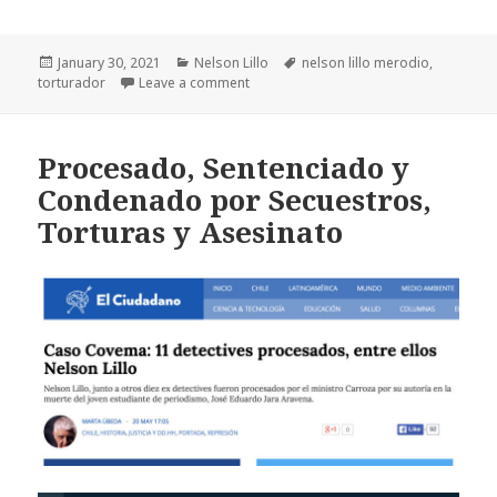
Posted
Categories
Tags
January 30, 2021
Nelson Lillo
nelson lillo merodio
,
on
on Funa a Nelson Lillo
torturador
Leave a comment
Procesado, Sentenciado y
Condenado por Secuestros,
Torturas y Asesinato