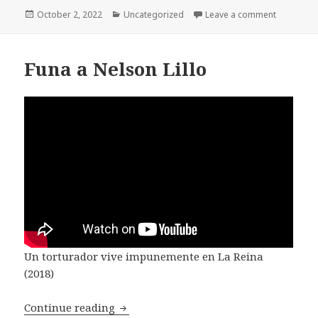
Posted
Categories
on Super P
October 2, 2022
Uncategorized
Leave a comment
on
Funa a Nelson Lillo
Un torturador vive impunemente en La Reina
(2018)
Funa a Nelson Lillo
Continue reading