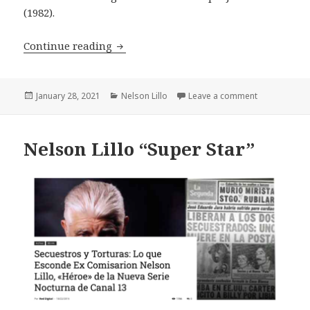
(1982).
Sicópatas de Viña
Continue reading
Posted
Categories
on Sicópatas
January 28, 2021
Nelson Lillo
Leave a comment
on
Nelson Lillo “Super Star”