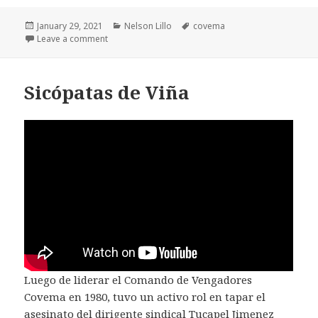
Posted
Categories
Tags
January 29, 2021
Nelson Lillo
covema
on
on Comando de Vengadores
Leave a comment
Sicópatas de Viña
Luego de liderar el Comando de Vengadores
Covema en 1980, tuvo un activo rol en tapar el
asesinato del dirigente sindical Tucapel Jimenez