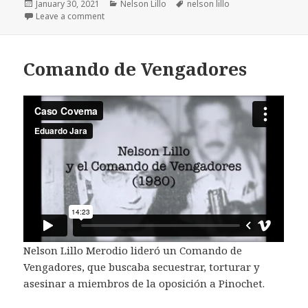
Posted
Categories
Tags
January 30, 2021
Nelson Lillo
nelson lillo
on
on Procesado, Sentenciado y Condenado por Secues
Leave a comment
Comando de Vengadores
Nelson Lillo Merodio lideró un Comando de
Vengadores, que buscaba secuestrar, torturar y
asesinar a miembros de la oposición a Pinochet.