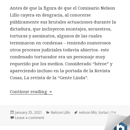
Antes de que la figura de que el Comisario Nelson
Lillo cayera en desgracia, al conocerse
públicamente sus brutales actuaciones durante la
dictadura, que incluyeron montajes, secuestros,
torturas y asesinatos, algunos de las cuales
terminaron en condenas – teniendo numerosos
otros procesos judiciales todavía abiertos- este
condenado torturador era un personaje muy
requerido por los medios. Considerado “héroe” y
apareciendo incluso en la portada de la Revista
Cosas, La revista de la “Gente Linda”.
Nelson Lillo “Super Star”
Continue reading
Posted
Categories
Tags
January 25, 2021
Nelson Lillo
nelson lillo
,
torturador
on
on Nelson Lillo “Super Star”
Leave a comment